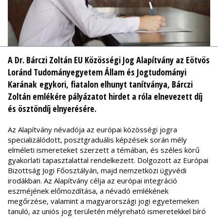
A Dr. Bárczi Zoltán EU Közösségi Jog Alapítvány az Eötvös
Loránd Tudományegyetem Állam és Jogtudományi
Karának egykori, fiatalon elhunyt tanítványa, Bárczi
Zoltán emlékére pályázatot hirdet a róla elnevezett díj
és ösztöndíj elnyerésére.
Az Alapítvány névadója az európai közösségi jogra
specializálódott, posztgraduális képzések során mély
elméleti ismereteket szerzett a témában, és széles körű
gyakorlati tapasztalattal rendelkezett. Dolgozott az Európai
Bizottság Jogi Főosztályán, majd nemzetközi ügyvédi
irodákban. Az Alapítvány célja az európai integráció
eszméjének előmozdítása, a névadó emlékének
megőrzése, valamint a magyarországi jogi egyetemeken
tanuló, az uniós jog területén mélyreható ismeretekkel bíró