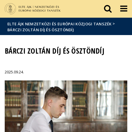
Események
ELTE a
Hírek
sajtóban
>
ELTE ÁJK NEMZETKÖZI ÉS EURÓPAI KÖZJOGI TANSZÉK
BÁRCZI ZOLTÁN DÍJ ÉS ÖSZTÖNDÍJ
BÁRCZI ZOLTÁN DÍJ ÉS ÖSZTÖNDÍJ
2025.09.24.