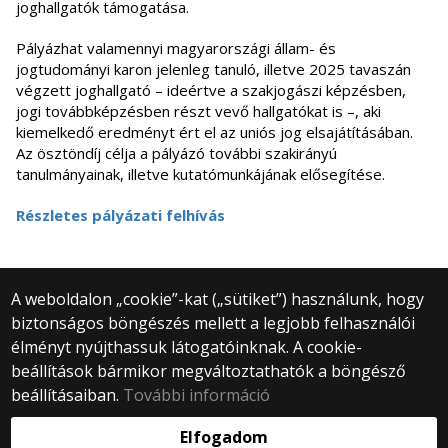
joghallgatók támogatása.
Pályázhat valamennyi magyarországi állam- és
jogtudományi karon jelenleg tanuló, illetve 2025 tavaszán
végzett joghallgató – ideértve a szakjogászi képzésben,
jogi továbbképzésben részt vevő hallgatókat is –, aki
kiemelkedő eredményt ért el az uniós jog elsajátításában.
Az ösztöndíj célja a pályázó további szakirányú
tanulmányainak, illetve kutatómunkájának elősegítése.
Részletes pályázati felhívás
A weboldalon „cookie”-kat („sütiket”) használunk, hogy
biztonságos böngészés mellett a legjobb felhasználói
© 2025 Eötvös Loránd Tudományegyetem
élményt nyújthassuk látogatóinknak. A cookie-
Minden jog fenntartva.
beállítások bármikor megváltoztathatók a böngésző
1053 Budapest, Egyetem tér 1–3.
Központi telefonszám: +36 1 411 6500
beállításaiban.
További információ
Webfejlesztés:
Elfogadom